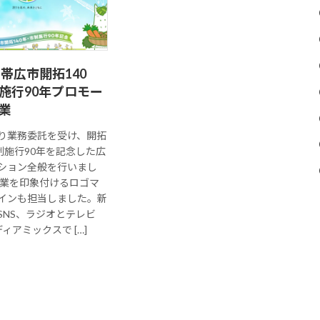
 帯広市開拓140
施行90年プロモー
業
り業務委託を受け、開拓
制施行90年を記念した広
ション全般を行いまし
事業を印象付けるロゴマ
インも担当しました。新
SNS、ラジオとテレビ
ィアミックスで […]