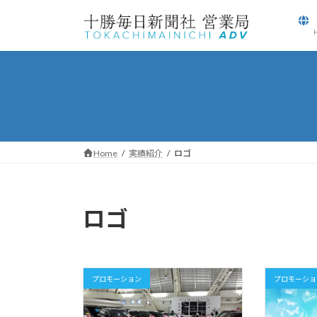
コ
ナ
ン
ビ
テ
ゲ
ン
ー
ツ
シ
へ
ョ
ス
ン
キ
に
ッ
移
Home
実績紹介
ロゴ
プ
動
ロゴ
プロモーション
プロモーショ