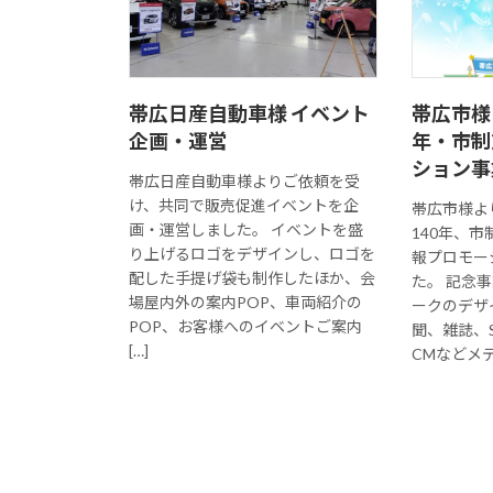
帯広日産自動車様 イベント
帯広市様
企画・運営
年・市制
ション事
帯広日産自動車様よりご依頼を受
け、共同で販売促進イベントを企
帯広市様よ
画・運営しました。 イベントを盛
140年、市
り上げるロゴをデザインし、ロゴを
報プロモー
配した手提げ袋も制作したほか、会
た。 記念
場屋内外の案内POP、車両紹介の
ークのデザ
POP、お客様へのイベントご案内
聞、雑誌、
[…]
CMなどメデ