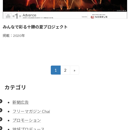
みんなで彩る十勝の夏プロジェクト
掲載：2020年
投
1
2
»
固
固
定
定
稿
ペ
ペ
カテゴリ
ー
ー
の
ジ
ジ
ペ
新聞広告
ー
フリーマガジン Chai
ジ
プロモーション
送
地域プロデュース