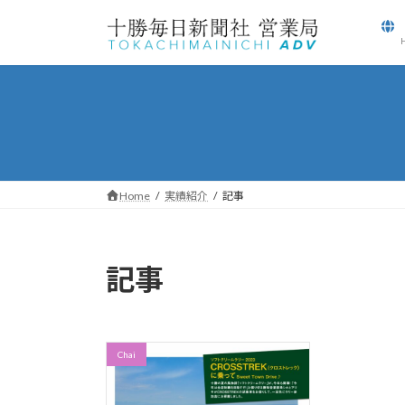
コ
ナ
ン
ビ
テ
ゲ
ン
ー
ツ
シ
へ
ョ
ス
ン
キ
に
ッ
移
Home
実績紹介
記事
プ
動
記事
Chai