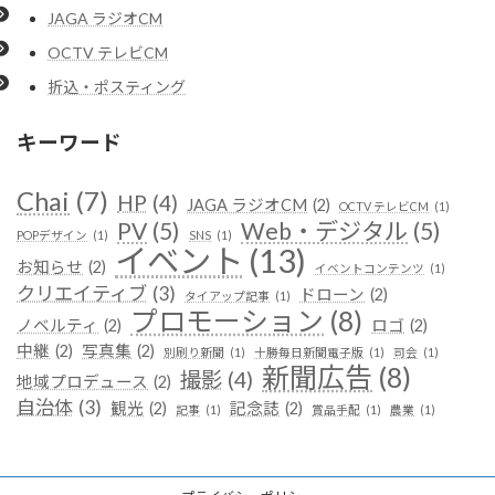
JAGA ラジオCM
OCTV テレビCM
折込・ポスティング
キーワード
Chai
(7)
HP
(4)
JAGA ラジオCM
(2)
OCTV テレビCM
(1)
PV
(5)
Web・デジタル
(5)
POPデザイン
(1)
SNS
(1)
イベント
(13)
お知らせ
(2)
イベントコンテンツ
(1)
クリエイティブ
(3)
ドローン
(2)
タイアップ記事
(1)
プロモーション
(8)
ノベルティ
(2)
ロゴ
(2)
中継
(2)
写真集
(2)
別刷り新聞
(1)
十勝毎日新聞電子版
(1)
司会
(1)
新聞広告
(8)
撮影
(4)
地域プロデュース
(2)
自治体
(3)
観光
(2)
記念誌
(2)
記事
(1)
賞品手配
(1)
農業
(1)