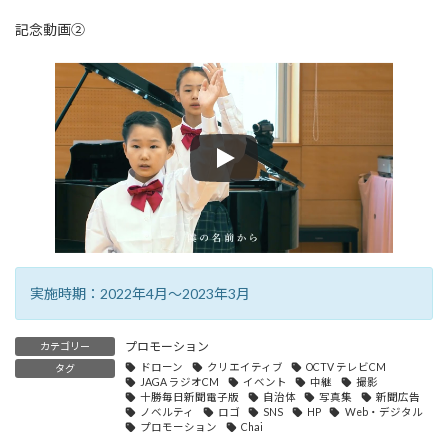
記念動画②
実施時期：2022年4月～2023年3月
プロモーション
カテゴリー
ドローン
クリエイティブ
OCTV テレビCM
タグ
JAGA ラジオCM
イベント
中継
撮影
十勝毎日新聞電子版
自治体
写真集
新聞広告
ノベルティ
ロゴ
SNS
HP
Web・デジタル
プロモーション
Chai