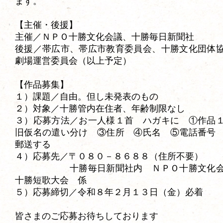
ます。
【主催・後援】
主催／ＮＰＯ十勝文化会議、十勝毎日新聞社
後援／帯広市、帯広市教育委員会、十勝文化団体
劇場運営委員会（以上予定）
【作品募集】
１）課題／自由。但し未発表のもの
２）対象／十勝管内在住者、年齢制限なし
３）応募方法／お一人様１首 ハガキに ①作品
旧仮名の遣い分け ③住所 ④氏名 ⑤電話番号
郵送する
４）応募先／〒０８０－８６８８（住所不要）
十勝毎日新聞社内 ＮＰＯ十勝文化会議
十勝短歌大会 係
５）応募締切／令和８年２月１３日（金）必着
皆さまのご応募お待ちしております