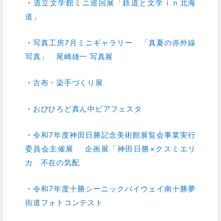
・
道立文学館ミニ巡回展「鉄道と文学ｉｎ北海
道」
・
写真工房7月ミニギャラリー 「真夏の赤外線
写真」 尾崎雄一 写真展
・
古布・染手づくり展
・
おびひろど真ん中ビアフェスタ
・
令和7年度神田日勝記念美術館展覧会事業実行
委員会主催展 企画展「神田日勝×クスミエリ
カ 不在の気配
・
令和7年度十勝シーニックバイウェイ南十勝夢
街道フォトコンテスト