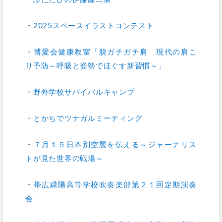
・
2025スペースイラストコンテスト
・
博愛会健康教室「脱ガチガチ肩 現代の肩こ
り予防～呼吸と姿勢でほぐす新習慣～」
・
野外学校サバイバルキャンプ
・
とかちでツナガルミーティング
・
７月１５日本別空襲を伝える～ジャーナリス
トが見た世界の戦場～
・
帯広緑陽高等学校吹奏楽部第２１回定期演奏
会