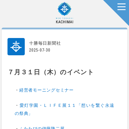
togg
十勝毎日新聞社
2025-07-30
７月３１日（木）のイベント
・
経営者モーニングセミナー
・
愛灯学園・ＬＩＦＥ展１１「想いを繋ぐ永遠
の祭典」
・
ふたたびの伊藤隆二展